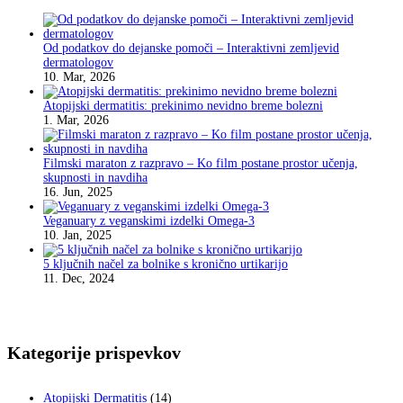
Od podatkov do dejanske pomoči – Interaktivni zemljevid
dermatologov
10. Mar, 2026
Atopijski dermatitis: prekinimo nevidno breme bolezni
1. Mar, 2026
Filmski maraton z razpravo – Ko film postane prostor učenja,
skupnosti in navdiha
16. Jun, 2025
Veganuary z veganskimi izdelki Omega-3
10. Jan, 2025
5 ključnih načel za bolnike s kronično urtikarijo
11. Dec, 2024
Kategorije prispevkov
Atopijski Dermatitis
(14)