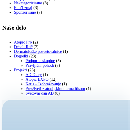
Nekategorizirano
(8)
Rdeči zmaj
(3)
Sponzorirano
(7)
Naše delo
Atopic Pro
(2)
Debeli Rtič
(2)
Dermatološke posvetovalnice
(1)
Dogodki
(23)
Podporne skupine
(5)
Pravljični pohodi
(7)
Projekti
(23)
AD Diary
(1)
Atopic EXPO
(12)
Katis – Izobraževanje
(1)
Pre/živeti z atopijskim dermatitisom
(1)
Svetovni dan AD
(8)