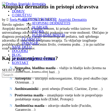
Atopijski dermatitis in pristopi zdravstva
DOMOV
O DRUŠTVU
ATOPIJSKE BOLEZNI
by
Špela Novak
|
24. Dec 2021
|
Atopijski Dermatitis
ATOPIJSKI DERMATITIS
Število ogledov:
766
ALERGIJE
Atopijski dermatitis je kožna bolezen, ki prinaša veliko izzivov. Ker
ASTMA
univerzalnega zdravila ni, bolniki poskusijo vse vrste možnosti. Običajno je
ALERGIJSKI RINITIS
diagnoza postavljena s strani dermatologa ali pediatra, tudi splošnega
ČLANSTVO
zdravnika in temu sledi predpisana terapija. Ta vključuje izogibanje
DONACIJE
poslabševalcem (npr. določenim živilo, cvetnemu prahu…) in pa različne
NAŠE DELO
vrste krem in pristopov.
DOGODKI
BLOG
Kaj je namenjenu čemu?
VPRAŠAJ STROKOVNJAKA
KONTAKT
Negovalna, hladilna mazila
– vlažijo in hladijo kožo (krema na
SELECT PAGE
vodni bazi, krema oljni bazi…)
Antiseptiki
– uničujejo mikroorganizme, ščitijo pred okužbo (npr.
Octenisan…)
Antihistaminiki
– proti srbenju (Fenistil, Claritine, Zyrtec…)
Protivnetna mazila
– zmanjšujejo vnetje kože in preprečujejo
poslabšanje stanja kože (Elidel, Protopic)
Antibiotična mazila
– zdravijo okužbe kože (Fucidin,
Garamycin…)