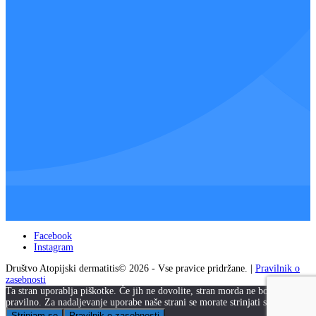
Facebook
Instagram
Društvo Atopijski dermatitis© 2026 - Vse pravice pridržane. |
Pravilnik o
zasebnosti
Ta stran uporablja piškotke. Če jih ne dovolite, stran morda ne bo delovala
pravilno. Za nadaljevanje uporabe naše strani se morate strinjati s piškotki.
Strinjam se
Pravilnik o zasebnosti