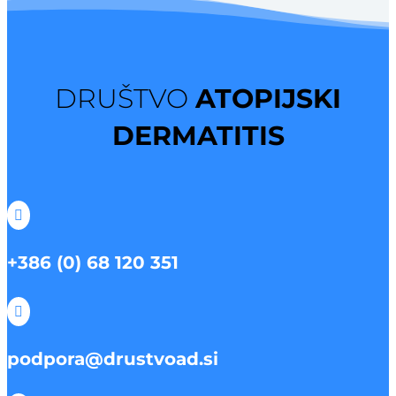
DRUŠTVO
ATOPIJSKI
DERMATITIS

+386 (0) 68 120 351

podpora@drustvoad.si