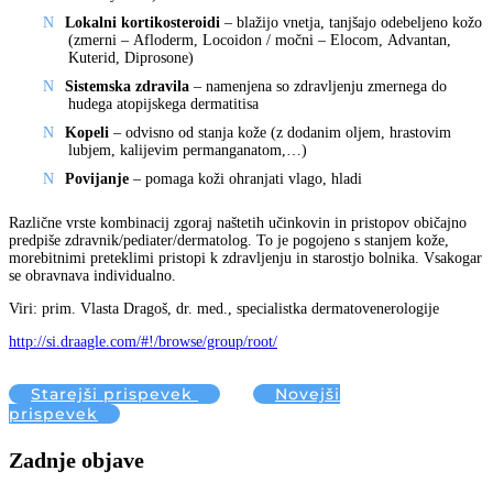
Lokalni kortikosteroidi
– blažijo vnetja, tanjšajo odebeljeno kožo
(zmerni – Afloderm, Locoidon / močni – Elocom, Advantan,
Kuterid, Diprosone)
Sistemska zdravila
– namenjena so zdravljenju zmernega do
hudega atopijskega dermatitisa
Kopeli
– odvisno od stanja kože (z dodanim oljem, hrastovim
lubjem, kalijevim permanganatom,…)
Povijanje
– pomaga koži ohranjati vlago, hladi
Različne vrste kombinacij zgoraj naštetih učinkovin in pristopov običajno
predpiše zdravnik/pediater/dermatolog. To je pogojeno s stanjem kože,
morebitnimi preteklimi pristopi k zdravljenju in starostjo bolnika. Vsakogar
se obravnava individualno.
Viri: prim. Vlasta Dragoš, dr. med., specialistka dermatovenerologije
http://si.draagle.com/#!/browse/group/root/
Starejši prispevek
Novejši
prispevek
Zadnje objave