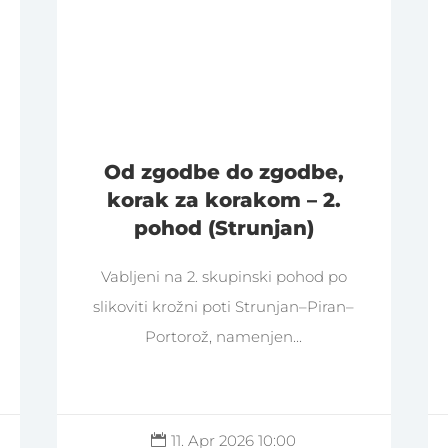
Od zgodbe do zgodbe,
korak za korakom – 2.
pohod (Strunjan)
Vabljeni na 2. skupinski pohod po
slikoviti krožni poti Strunjan–Piran–
Portorož, namenjen...
11. Apr 2026 10:00
