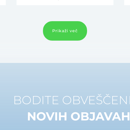
Prikaži več
BODITE OBVEŠČENI
NOVIH OBJAVA