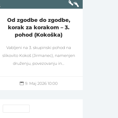
Od zgodbe do zgodbe,
korak za korakom – 3.
pohod (Kokoška)
Vabljeni na 3. skupinski pohod na
slikovito Kokoš (Jirmanec), namenjen
druženju, povezovanju in...
9. Maj 2026 10:00

Pravljični pohodi