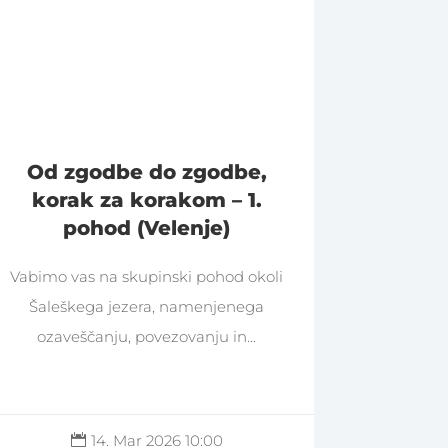
Od zgodbe do zgodbe,
korak za korakom – 1.
pohod (Velenje)
Vabimo vas na skupinski pohod okoli
Šaleškega jezera, namenjenega
ozaveščanju, povezovanju in...
14. Mar 2026 10:00
