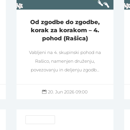
Od zgodbe do zgodbe,
korak za korakom – 4.
pohod (Rašica)
Vabljeni na 4. skupinski pohod na
Rašico, namenjen druženju,
povezovanju in deljenju zgodb...
20. Jun 2026 09:00

Pravljični pohodi