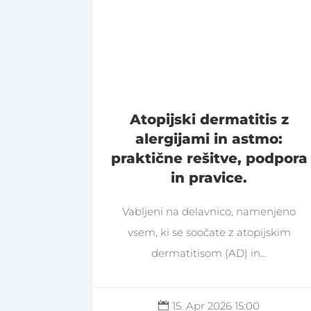
Atopijski dermatitis z
alergijami in astmo:
praktične rešitve, podpora
in pravice.
Vabljeni na delavnico, namenjeno
vsem, ki se soočate z atopijskim
dermatitisom (AD) in...
15. Apr 2026 15:00
