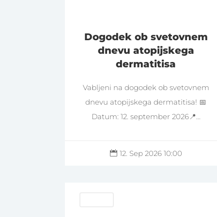
Dogodek ob svetovnem
dnevu atopijskega
dermatitisa
Vabljeni na dogodek ob svetovnem
dnevu atopijskega dermatitisa! 📅
Datum: 12. september 2026📍...
12. Sep 2026 10:00

Debeli Rtič