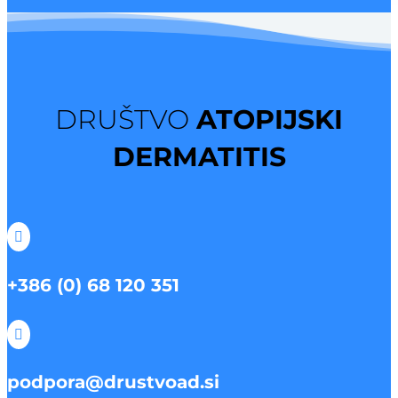
DRUŠTVO
ATOPIJSKI
DERMATITIS

+386 (0) 68 120 351

podpora@drustvoad.si