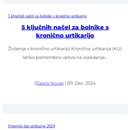
5 ključnih načel za bolnike s kronično urtikarijo
5 ključnih načel za bolnike s
kronično urtikarijo
Življenje s kronično urtikarijo Kronična urtikarija (KU)
lahko pomembno vpliva na vsakdanje...

Špela Novak
|

11. Dec. 2024
Svetovni dan urtikarije 2024