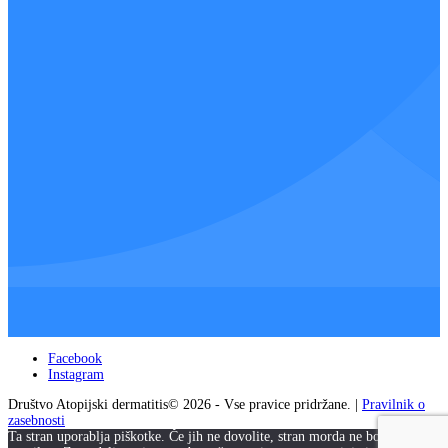
Facebook
Instagram
Društvo Atopijski dermatitis© 2026 - Vse pravice pridržane. |
Pravilnik o
zasebnosti
Ta stran uporablja piškotke. Če jih ne dovolite, stran morda ne bo delovala