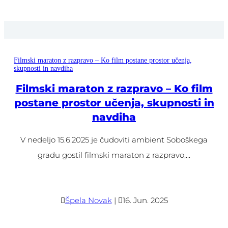
Filmski maraton z razpravo – Ko film postane prostor učenja,
skupnosti in navdiha
Filmski maraton z razpravo – Ko film
postane prostor učenja, skupnosti in
navdiha
V nedeljo 15.6.2025 je čudoviti ambient Soboškega
gradu gostil filmski maraton z razpravo,...

Špela Novak
|

16. Jun. 2025