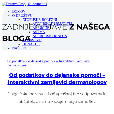
DOMOV
O DRUŠTVU
ATOPIJSKE BOLEZNI
ATOPIJSKI DERMATITIS
ZADNJE OBJAVE
Z NAŠEGA
ALERGIJE
ASTMA
BLOGA
ALERGIJSKI RINITIS
ČLANSTVO
DONACIJE
NAŠE DELO
DOGODKI
BLOG
VPRAŠAJ STROKOVNJAKA
Od podatkov do dejanske pomoči – Interaktivni zemljevid
KONTAKT
dermatologov
SELECT PAGE
Od podatkov do dejanske pomoči –
Interaktivni zemljevid dermatologov
Dolge čakalne vrste, tisoč vprašanj brez odgovorov in
občutek, da smo v svojem boju sami. Se...