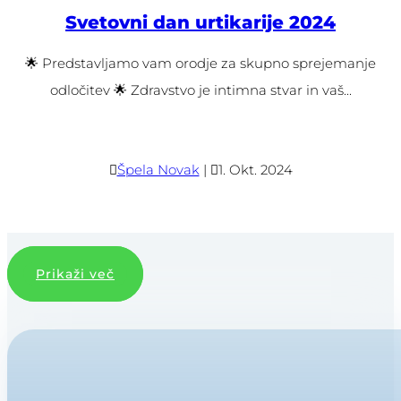
Svetovni dan urtikarije 2024
🌟 Predstavljamo vam orodje za skupno sprejemanje
odločitev 🌟 Zdravstvo je intimna stvar in vaš...

Špela Novak
|

1. Okt. 2024
Prikaži več