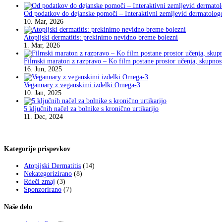
Od podatkov do dejanske pomoči – Interaktivni zemljevid dermatolog
10. Mar, 2026
Atopijski dermatitis: prekinimo nevidno breme bolezni
1. Mar, 2026
Filmski maraton z razpravo – Ko film postane prostor učenja, skupnos
16. Jun, 2025
Veganuary z veganskimi izdelki Omega-3
10. Jan, 2025
5 ključnih načel za bolnike s kronično urtikarijo
11. Dec, 2024
Kategorije prispevkov
Atopijski Dermatitis
(14)
Nekategorizirano
(8)
Rdeči zmaj
(3)
Sponzorirano
(7)
Naše delo