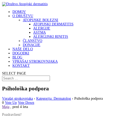
DOMOV
O DRUŠTVU
ATOPIJSKE BOLEZNI
ATOPIJSKI DERMATITIS
ALERGIJE
ASTMA
ALERGIJSKI RINITIS
ČLANSTVO
DONACIJE
NAŠE DELO
DOGODKI
BLOG
VPRAŠAJ STROKOVNJAKA
KONTAKT
SELECT PAGE
Psihološka podpora
Vprašaj strokovnjaka
›
Kategorija: Dermatolog
›
Psihološka podpora
0
Vote Up
Vote Down
Maja
, pred 4 leta
Pozdravljeni!