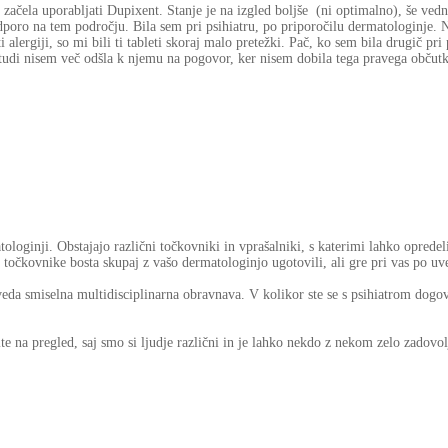
začela uporabljati Dupixent. Stanje je na izgled boljše (ni optimalno), še vedn
dporo na tem področju. Bila sem pri psihiatru, po priporočilu dermatologinje
alergiji, so mi bili ti tableti skoraj malo pretežki. Pač, ko sem bila drugič pri 
 tudi nisem več odšla k njemu na pogovor, ker nisem dobila tega pravega občutk
oginji. Obstajajo različni točkovniki in vprašalniki, s katerimi lahko opredel
 točkovnike bosta skupaj z vašo dermatologinjo ugotovili, ali gre pri vas po uve
eda smiselna multidisciplinarna obravnava. V kolikor ste se s psihiatrom dogovor
 na pregled, saj smo si ljudje različni in je lahko nekdo z nekom zelo zadovolj