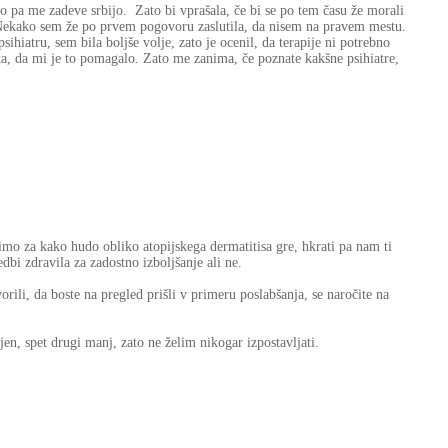
o pa me zadeve srbijo. Zato bi vprašala, če bi se po tem času že morali
. Nekako sem že po prvem pogovoru zaslutila, da nisem na pravem mestu.
psihiatru, sem bila boljše volje, zato je ocenil, da terapije ni potrebno
a, da mi je to pomagalo. Zato me zanima, če poznate kakšne psihiatre,
imo za kako hudo obliko atopijskega dermatitisa gre, hkrati pa nam ti
dbi zdravila za zadostno izboljšanje ali ne.
ili, da boste na pregled prišli v primeru poslabšanja, se naročite na
en, spet drugi manj, zato ne želim nikogar izpostavljati.