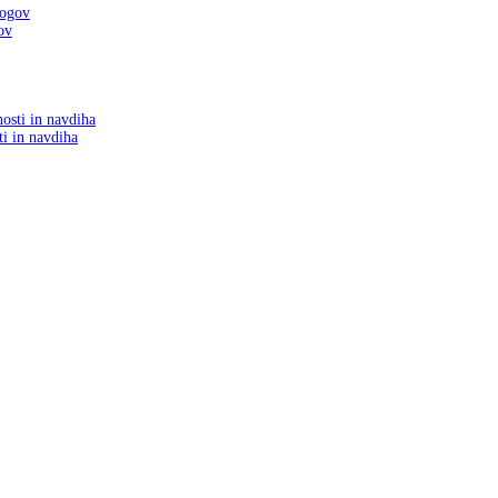
ov
ti in navdiha