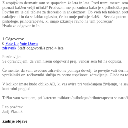
Z atopijskim dermatitisom se spopadam že leta in leta. Pred tremi meseci sem 
poznati kakšen večji učinki? Predvsem me pa zanima kako je s psihološko po
Povrhu mi je dal tablete za depresijo in anksioznost. Ob vseh teh tabletah proti 
nadaljevati in da se lahko oglasim, če bo moje počutje slabše. Seveda potem
psihologe, psihoterapevte, ki imajo izkušnje ravno na tem področju?
Hvala za odgovor in lp!
1 Odgovorov
0
Vote Up
Vote Down
zdravnik
Staff
odgovoril/a pred 4 leta
Pozdravljeni.
Se opravičujem, da vam nisem odgovoril prej, vendar sem bil na dopustu.
Če menite, da vam uvedeno zdravilo ne pomaga dovolj, to povejte vaši dermatol
vprašalniki oz. točkovniki služijo za oceno uspešnosti zdravljenja. Glede na te
V kolikor imate hudo obliko AD, ki vas ovira pri vsakdanjem življenju, je sev
kontrolni pregled.
Težko vam svetujem, pri katerem psihiatru/psihologu/prihoterapevtu se naročite
Lep pozdrav
Jurij Plaznik
Zadnje objave