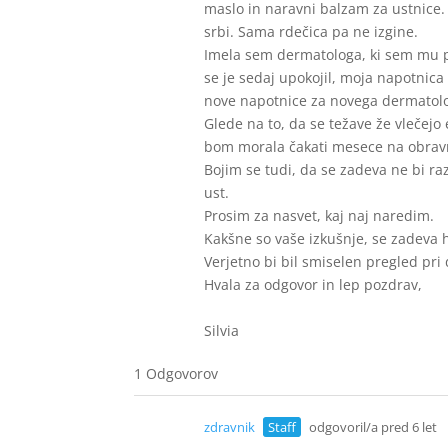
maslo in naravni balzam za ustnice
srbi. Sama rdečica pa ne izgine.
Imela sem dermatologa, ki sem mu p
se je sedaj upokojil, moja napotnic
nove napotnice za novega dermatol
Glede na to, da se težave že vlečejo 
bom morala čakati mesece na obrav
Bojim se tudi, da se zadeva ne bi ra
ust.
Prosim za nasvet, kaj naj naredim.
Kakšne so vaše izkušnje, se zadeva hi
Verjetno bi bil smiselen pregled pr
Hvala za odgovor in lep pozdrav,
Silvia
1 Odgovorov
zdravnik
Staff
odgovoril/a pred 6 let