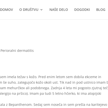
DOMOV
O DRUŠTVU
NAŠE DELO
DOGODKI
BLOG
›
Perioralni dermatitis
 nisem imela težav s kožo. Pred enim letom sem dobila ekceme in
m še suho, zategujočo kožo okoli ust. Tik nad in pod ustnico imam 
imam mehurčkov ali podobnega. Zadnja 4 leta mi pogosto zjutraj teč
ergijo na pršico). Imam pa tudi 5 letno hčerko, ki ima atopijski
zala z Bepanthenom. Sedaj sem noseča in sem prešla na karitejevo