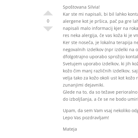
Spoštovana Silvia!
Kar ste mi napisali, bi bil lahko kon
0
alergene kot je pršica, pač pa gre lah
napisali malo informacij kjer na roka
res neka alergija, če vas koža ki je vn
Ker ste noseča, je lokalna terapija n
negovalnih izdelkov (npr izdelki na osn
dfolgotrajno uporabo sprožijo kontak
Svetujem uporabo izdelkov, ki jih ko
kožo čim manj različnih izdelkov, sa
velja tako za kožo okoli ust kot kožo 
zunanjimi dejavniki.
Glede na to, da so težave perioralno
do izboljšanja, a če se ne bodo umi
Upam, da sem Vam vsaj nekoliko odg
Lepo Vas pozdravljam!
Mateja