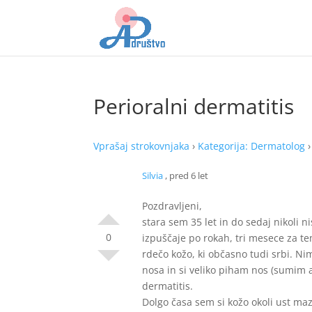
Perioralni dermatitis
Vprašaj strokovnjaka
›
Kategorija: Dermatolog
Silvia
, pred 6 let
Pozdravljeni,
stara sem 35 let in do sedaj nikoli
0
izpuščaje po rokah, tri mesece za te
rdečo kožo, ki občasno tudi srbi. N
nosa in si veliko piham nos (sumim al
dermatitis.
Dolgo časa sem si kožo okoli ust ma