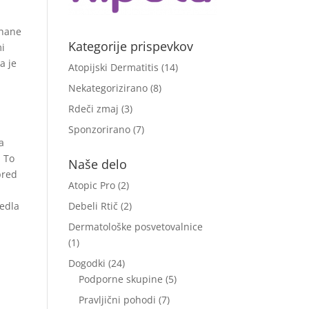
ihane
Kategorije prispevkov
mi
a je
Atopijski Dermatitis
(14)
Nekategorizirano
(8)
Rdeči zmaj
(3)
Sponzorirano
(7)
a
. To
Naše delo
 pred
Atopic Pro
(2)
Debeli Rtič
(2)
vedla
Dermatološke posvetovalnice
(1)
Dogodki
(24)
Podporne skupine
(5)
Pravljični pohodi
(7)