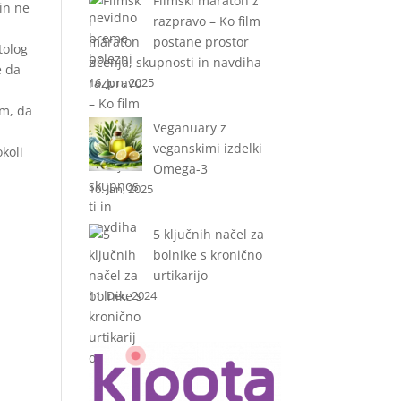
Filmski maraton z
in ne
razpravo – Ko film
postane prostor
tolog
učenja, skupnosti in navdiha
e da
16. Jun, 2025
im, da
Veganuary z
veganskimi izdelki
koli
Omega-3
10. Jan, 2025
5 ključnih načel za
bolnike s kronično
urtikarijo
11. Dec, 2024