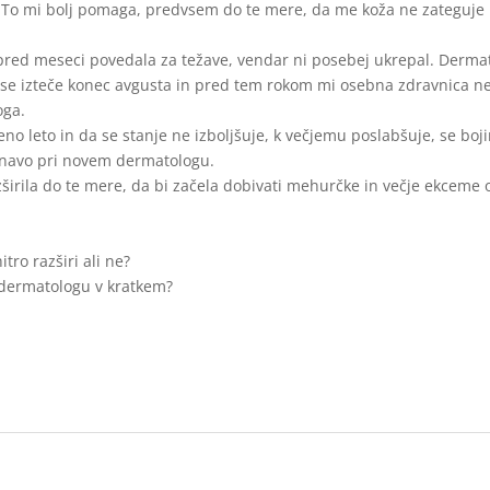
. To mi bolj pomaga, predvsem do te mere, da me koža ne zateguje 
red meseci povedala za težave, vendar ni posebej ukrepal. Derma
a se izteče konec avgusta in pred tem rokom mi osebna zdravnica n
oga.
eno leto in da se stanje ne izboljšuje, k večjemu poslabšuje, se boj
navo pri novem dermatologu.
zširila do te mere, da bi začela dobivati mehurčke in večje ekceme o
tro razširi ali ne?
i dermatologu v kratkem?