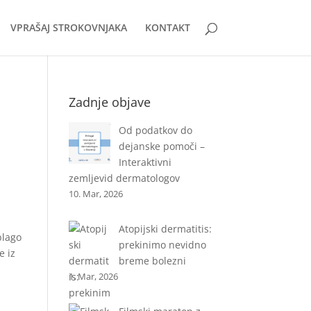
VPRAŠAJ STROKOVNJAKA
KONTAKT
Zadnje objave
Od podatkov do
dejanske pomoči –
Interaktivni
zemljevid dermatologov
10. Mar, 2026
Atopijski dermatitis:
blago
prekinimo nevidno
e iz
breme bolezni
1. Mar, 2026