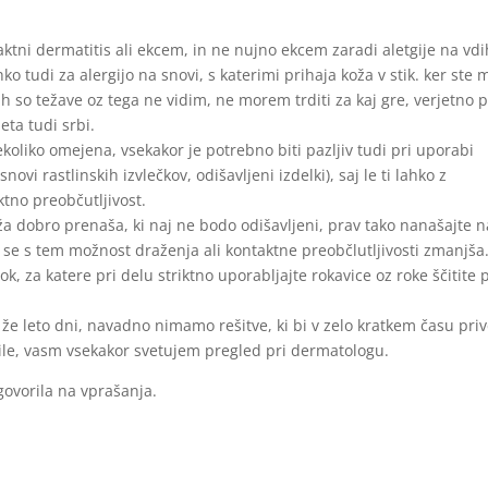
taktni dermatitis ali ekcem, in ne nujno ekcem zaradi aletgije na vd
ko tudi za alergijo na snovi, s katerimi prihaja koža v stik. ker ste 
h so težave oz tega ne vidim, ne morem trditi za kaj gre, verjetno p
eta tudi srbi.
ekoliko omejena, vsekakor je potrebno biti pazljiv tudi pri uporabi
ovi rastlinskih izvlečkov, odišavljeni izdelki), saj le ti lahko z
tno preobčutljivost.
ža dobro prenaša, ki naj ne bodo odišavljeni, prav tako nanašajte n
j se s tem možnost draženja ali kontaktne preobčlutljivosti zmanjša
rok, za katere pri delu striktno uporabljajte rokavice oz roke ščitite
 že leto dni, navadno nimamo rešitve, ki bi v zelo kratkem času pri
rile, vasm vsekakor svetujem pregled pri dermatologu.
ovorila na vprašanja.