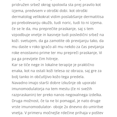
pridružen srbež okrog spolovila sta prej pravilo kot
izjema, predvsem v otroški dobi. kot otroški
dermatolog velikokrat vidim poslabšanje dermatitisa
po prebolevanju okužb, tudi noric, tudi to ni izjema.
če se le da, mu preprečite praskanje, saj s tem
vzpodbuje vnetje in kasneje tudi posledični srbež na
koži. svetujem, da ga zamotite ob previjanju tako, da
mu daste v roko igračo ali mu nekdo za čas pevijanja
roke enostavno prime ter mu prepreči praskanje, Vi
pa ga previjete čim hitreje.
Kar se tiče nege in lokalne terapije je praktično
enaka, kot na ostali koži telesa oz obraza, saj gre za
bolj tanko in občutljivo kožo tega predela.
Navadno imajo starši dobre izkušnje ob uporabi
imunomodulatorja na tem mestu (če ni svežih
razpraskanin) ter preko nanos negovalnega izdelka.
Druga možnost, če ta ne bi pomagal, je nato druge
vrste imunomodulator- oboje 2x dnevno do umiritve
vnetja. V primeru močnejše rdečine prihaja v poštev