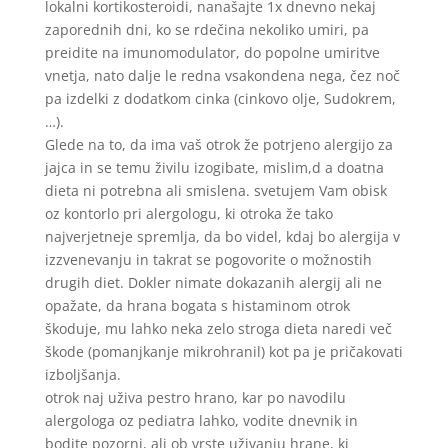
lokalni kortikosteroidi, nanašajte 1x dnevno nekaj
zaporednih dni, ko se rdečina nekoliko umiri, pa
preidite na imunomodulator, do popolne umiritve
vnetja, nato dalje le redna vsakondena nega, čez noč
pa izdelki z dodatkom cinka (cinkovo olje, Sudokrem,
…).
Glede na to, da ima vaš otrok že potrjeno alergijo za
jajca in se temu živilu izogibate, mislim,d a doatna
dieta ni potrebna ali smislena. svetujem Vam obisk
oz kontorlo pri alergologu, ki otroka že tako
najverjetneje spremlja, da bo videl, kdaj bo alergija v
izzvenevanju in takrat se pogovorite o možnostih
drugih diet. Dokler nimate dokazanih alergij ali ne
opažate, da hrana bogata s histaminom otrok
škoduje, mu lahko neka zelo stroga dieta naredi več
škode (pomanjkanje mikrohranil) kot pa je pričakovati
izboljšanja.
otrok naj uživa pestro hrano, kar po navodilu
alergologa oz pediatra lahko, vodite dnevnik in
bodite pozorni, ali ob vrste uživanju hrane, ki