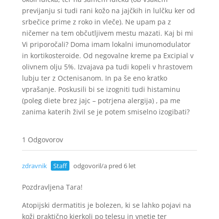
previjanju si tudi rani kožo na jajčkih in lulčku ker od
srbečice prime z roko in vleče). Ne upam pa z
ničemer na tem občutljivem mestu mazati. Kaj bi mi
Vi priporočali? Doma imam lokalni imunomodulator
in kortikosteroide. Od negovalne kreme pa Excipial v
olivnem olju 5%. Izvajava pa tudi kopeli v hrastovem
lubju ter z Octenisanom. In pa še eno kratko
vprašanje. Poskusili bi se izogniti tudi histaminu
(poleg diete brez jajc – potrjena alergija) , pa me
zanima katerih živil se je potem smiselno izogibati?
1 Odgovorov
zdravnik
Staff
odgovoril/a pred 6 let
Pozdravljena Tara!
Atopijski dermatitis je bolezen, ki se lahko pojavi na
koži praktično kjerkoli po telesu in vnetje ter