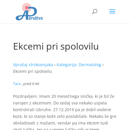
Ekcemi pri spolovilu
Vprašaj strokovnjaka
›
Kategorija: Dermatolog
›
Ekcemi pri spolovilu
Tara
, pred 6 let
Pozdravljeni. Imam 20 mesečnega sinčka, ki je bil že
narojen z ekcemom. Do sedaj sva nekako uspela
kontrolirati izbruhe. 27.12.2019 pa je dobil vodene
koze, ki so stanje kože zelo poslabšale. Nekako še gre
obvladovati z mažami, vendar pa ima ekcem tudi
okoli lulčka, ter na samem lulčku (ob vsakem