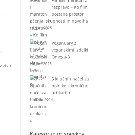
Filmski maraton z
razpravo – Ko film
postane prostor
učenja, skupnosti in navdiha
16. Jun, 2025
Veganuary z
veganskimi izdelki
as
Omega-3
10. Jan, 2025
v živo
5 ključnih načel za
bolnike s kronično
urtikarijo
11. Dec, 2024
Kategorije prispevkov