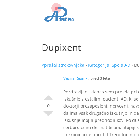
Dupixent
Vprašaj strokovnjaka
›
Kategorija: Špela AD
›
Du
Vesna Resnik
, pred 3 leta
Pozdravljeni, danes sem prejela pri d
izkušnje z ostalimi pacienti AD, ki so
0
doktorji prezaposleni, nervozni, nav
da ima vsak drugačno izkušnjo in d
izkušnje mojih predhodnikov. Po duš
serboroičnim dermatitisom, atopijski
in kronično astmo. ❤️‍🔥 Trenutno mi 