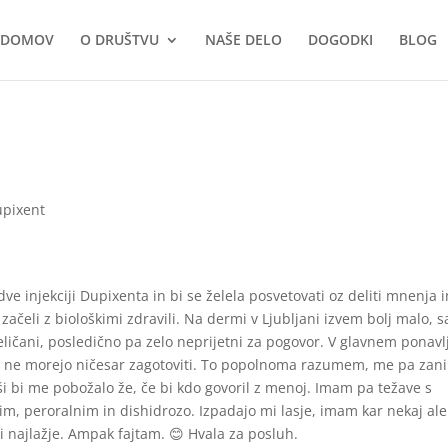
DOMOV
O DRUŠTVU
NAŠE DELO
DOGODKI
BLOG
pixent
ve injekciji Dupixenta in bi se želela posvetovati oz deliti mnenja i
 začeli z biološkimi zdravili. Na dermi v Ljubljani izvem bolj malo, s
eličani, posledično pa zelo neprijetni za pogovor. V glavnem ponavlj
a ne morejo ničesar zagotoviti. To popolnoma razumem, me pa zan
i bi me pobožalo že, če bi kdo govoril z menoj. Imam pa težave s
m, peroralnim in dishidrozo. Izpadajo mi lasje, imam kar nekaj ale
ni najlažje. Ampak fajtam. 😊 Hvala za posluh.