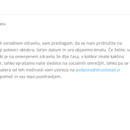
leta
ali sorodnem zdravilu, vam predlagam, da se nam pridružite na
gi polovici oktobra, točen datum in uro objavimo kmalu. Če želite, v
ki je na omenjenem zdravilu že dlje časa, v kolikor imate kakšno
, lahko vprašamo naše sledilce na socialnih omrežjih, lahko pa se 
 katera od teh možnosti vam ustreza na
podpora@drustvoad.si
v pomoč in vas lepo pozdravljam,