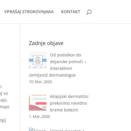
VPRAŠAJ STROKOVNJAKA
KONTAKT
Zadnje objave
Od podatkov do
dejanske pomoči –
Interaktivni
zemljevid dermatologov
10. Mar, 2026
n
aj so
Atopijski dermatitis:
ajo,
prekinimo nevidno
imajo
breme bolezni
1. Mar, 2026
rgij