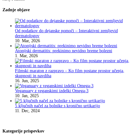
Zadnje objave
Od podatkov do dejanske pomoči – Interaktivni zemljevid
dermatologov
10. Mar, 2026
Atopijski dermatitis: prekinimo nevidno breme bolezni
1. Mar, 2026
Filmski maraton z razpravo – Ko film postane prostor učenja,
skupnosti in navdiha
16. Jun, 2025
Veganuary z veganskimi izdelki Omega-3
10. Jan, 2025
5 ključnih načel za bolnike s kronično urtikarijo
11. Dec, 2024
Kategorije prispevkov