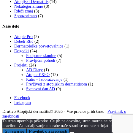
Atopijski Dermatitis
(14)
Nekategorizirano
(8)
Rdeči zmaj
(3)
Sponzorirano
(7)
Naše delo
Atopic Pro
(2)
Debeli Rtič
(2)
Dermatološke posvetovalnice
(1)
Dogodki
(24)
Podporne skupine
(5)
Pravljični pohodi
(7)
Projekti
(24)
AD Diary
(1)
Atopic EXPO
(12)
Katis – Izobraževanje
(1)
Pre/živeti z atopijskim dermatitisom
(1)
Svetovni dan AD
(9)
Facebook
Instagram
Društvo Atopijski dermatitis© 2026 - Vse pravice pridržane. |
Pravilnik o
zasebnosti
Ta stran uporablja piškotke. Če jih ne dovolite, stran morda ne bo delovala
pravilno. Za nadaljevanje uporabe naše strani se morate strinjati s piškotki.
Strinjam se
Pravilnik o zasebnosti