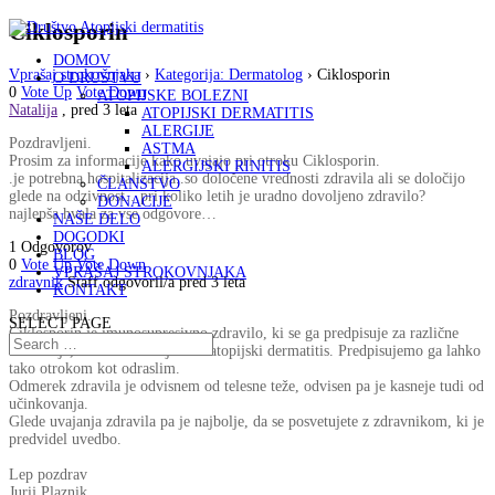
Ciklosporin
DOMOV
Vprašaj strokovnjaka
›
Kategorija: Dermatolog
›
Ciklosporin
O DRUŠTVU
0
Vote Up
Vote Down
ATOPIJSKE BOLEZNI
Natalija
, pred 3 leta
ATOPIJSKI DERMATITIS
ALERGIJE
Pozdravljeni.
ASTMA
Prosim za informacije kako uvajajo pri otroku Ciklosporin.
ALERGIJSKI RINITIS
.je potrebna hospitalizacija..so določene vrednosti zdravila ali se določijo
ČLANSTVO
glede na odzivnost…pri koliko letih je uradno dovoljeno zdravilo?
DONACIJE
najlepša hvala za vse odgovore…
NAŠE DELO
DOGODKI
1 Odgovorov
BLOG
0
Vote Up
Vote Down
VPRAŠAJ STROKOVNJAKA
zdravnik
Staff
odgovoril/a pred 3 leta
KONTAKT
Pozdravljeni.
SELECT PAGE
Ciklosporin je imunosupresivno zdravilo, ki se ga predpisuje za različne
indikacije, med katerimi je tudi atopijski dermatitis. Predpisujemo ga lahko
tako otrokom kot odraslim.
Odmerek zdravila je odvisnem od telesne teže, odvisen pa je kasneje tudi od
učinkovanja.
Glede uvajanja zdravila pa je najbolje, da se posvetujete z zdravnikom, ki je
predvidel uvedbo.
Lep pozdrav
Jurij Plaznik