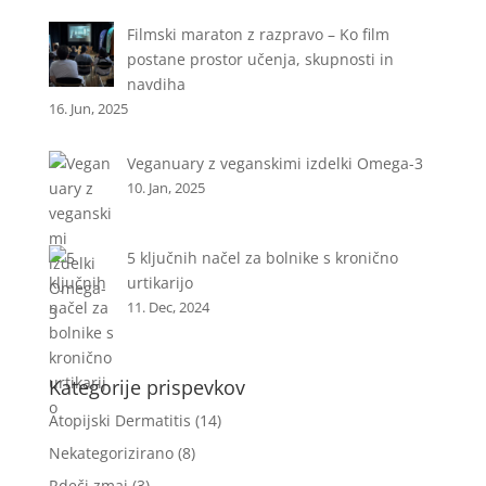
Filmski maraton z razpravo – Ko film
postane prostor učenja, skupnosti in
navdiha
16. Jun, 2025
Veganuary z veganskimi izdelki Omega-3
10. Jan, 2025
5 ključnih načel za bolnike s kronično
urtikarijo
11. Dec, 2024
Kategorije prispevkov
Atopijski Dermatitis
(14)
Nekategorizirano
(8)
Rdeči zmaj
(3)