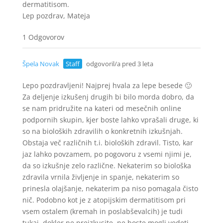
dermatitisom.
Lep pozdrav, Mateja
1 Odgovorov
Špela Novak
Staff
odgovoril/a pred 3 leta
Lepo pozdravljeni! Najprej hvala za lepe besede 🙂
Za deljenje izkušenj drugih bi bilo morda dobro, da
se nam pridružite na kateri od mesečnih online
podpornih skupin, kjer boste lahko vprašali druge, ki
so na bioloških zdravilih o konkretnih izkušnjah.
Obstaja več različnih t.i. bioloških zdravil. Tisto, kar
jaz lahko povzamem, po pogovoru z vsemi njimi je,
da so izkušnje zelo različne. Nekaterim so biološka
zdravila vrnila življenje in spanje, nekaterim so
prinesla olajšanje, nekaterim pa niso pomagala čisto
nič. Podobno kot je z atopijskim dermatitisom pri
vsem ostalem (kremah in poslabševalcih) je tudi
tukaj, dokler ne preizkusite, ne boste mogli vedeti,