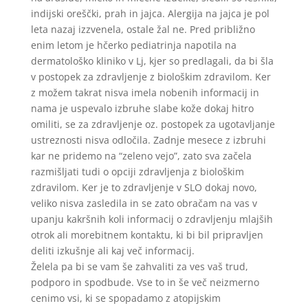
indijski oreščki, prah in jajca. Alergija na jajca je pol
leta nazaj izzvenela, ostale žal ne. Pred približno
enim letom je hčerko pediatrinja napotila na
dermatološko kliniko v Lj, kjer so predlagali, da bi šla
v postopek za zdravljenje z biološkim zdravilom. Ker
z možem takrat nisva imela nobenih informacij in
nama je uspevalo izbruhe slabe kože dokaj hitro
omiliti, se za zdravljenje oz. postopek za ugotavljanje
ustreznosti nisva odločila. Zadnje mesece z izbruhi
kar ne pridemo na “zeleno vejo”, zato sva začela
razmišljati tudi o opciji zdravljenja z biološkim
zdravilom. Ker je to zdravljenje v SLO dokaj novo,
veliko nisva zasledila in se zato obračam na vas v
upanju kakršnih koli informacij o zdravljenju mlajših
otrok ali morebitnem kontaktu, ki bi bil pripravljen
deliti izkušnje ali kaj več informacij.
Želela pa bi se vam še zahvaliti za ves vaš trud,
podporo in spodbude. Vse to in še več neizmerno
cenimo vsi, ki se spopadamo z atopijskim