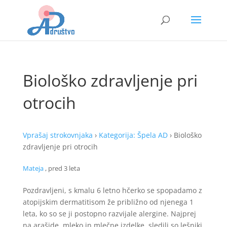
Biološko zdravljenje pri
otrocih
Vprašaj strokovnjaka
›
Kategorija: Špela AD
›
Biološko
zdravljenje pri otrocih
Mateja
, pred 3 leta
Pozdravljeni, s kmalu 6 letno hčerko se spopadamo z
atopijskim dermatitisom že približno od njenega 1
leta, ko so se ji postopno razvijale alergine. Najprej
na arašide, mleko in mlečne izdelke, sledili so lešniki,