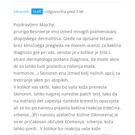
zdravnik
Staff
odgovoril/a pred 5 let
Pozdravljeni Majchy,
prurigo Besnier je eno izmed mnogih poimenovanj
atopijskega dermatitisa. Glede na opisane težave,
brez kliničnega pregleda ne morem oceniti za kakšno
diagnozo gre pri vas, vendar je v kolikor je bila s
strani dermatologa podana diagnoza, da imate akne
(ki so lahko tudi posledica nošenja mask,
hormonov…) Skinoren ena izmed bolj nežnih opcij za
tretiranje aken pri atopikih.
V kolikor vas skrbi, kako bo vaša koža prenesla
Skinoren, lahko najprej naredite patch test, tako da
na notranji del zapestja naneste kremo in opazujete
ali se bo po nanosu pojavila kakšna reakcija (rdečina,
srbenje…)Pri nanosu azelaične kisline (Skinorena) je
sicer pričakovan občutek ščemenja, srbenja, koža
lahko pordi.. V kolikor bo reakcija vaše kože