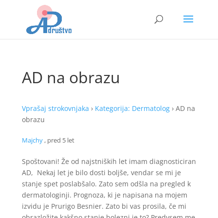
AD na obrazu
Vprašaj strokovnjaka
›
Kategorija: Dermatolog
›
AD na
obrazu
Majchy
, pred 5 let
Spoštovani! Že od najstniških let imam diagnosticiran
AD, Nekaj let je bilo dosti boljše, vendar se mi je
stanje spet poslabšalo. Zato sem odšla na pregled k
dermatologinji. Prognoza, ki je napisana na mojem
izvidu je Prurigo Besnier. Zato bi vas prosila, če mi
obrazložite kakšno stanje bolezni je to? Predvsem me