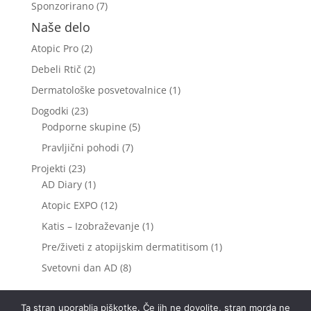
Sponzorirano
(7)
Naše delo
Atopic Pro
(2)
Debeli Rtič
(2)
Dermatološke posvetovalnice
(1)
Dogodki
(23)
Podporne skupine
(5)
Pravljični pohodi
(7)
Projekti
(23)
AD Diary
(1)
Atopic EXPO
(12)
Katis – Izobraževanje
(1)
Pre/živeti z atopijskim dermatitisom
(1)
Svetovni dan AD
(8)
Ta stran uporablja piškotke. Če jih ne dovolite, stran morda ne