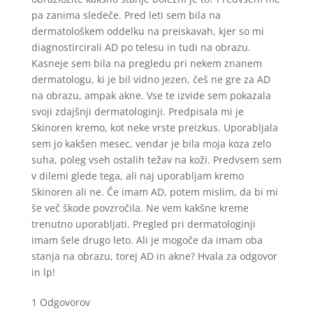
pa zanima sledeče. Pred leti sem bila na
dermatološkem oddelku na preiskavah, kjer so mi
diagnostircirali AD po telesu in tudi na obrazu.
Kasneje sem bila na pregledu pri nekem znanem
dermatologu, ki je bil vidno jezen, češ ne gre za AD
na obrazu, ampak akne. Vse te izvide sem pokazala
svoji zdajšnji dermatologinji. Predpisala mi je
Skinoren kremo, kot neke vrste preizkus. Uporabljala
sem jo kakšen mesec, vendar je bila moja koza zelo
suha, poleg vseh ostalih težav na koži. Predvsem sem
v dilemi glede tega, ali naj uporabljam kremo
Skinoren ali ne. Če imam AD, potem mislim, da bi mi
še več škode povzročila. Ne vem kakšne kreme
trenutno uporabljati. Pregled pri dermatologinji
imam šele drugo leto. Ali je mogoče da imam oba
stanja na obrazu, torej AD in akne? Hvala za odgovor
in lp!
1 Odgovorov