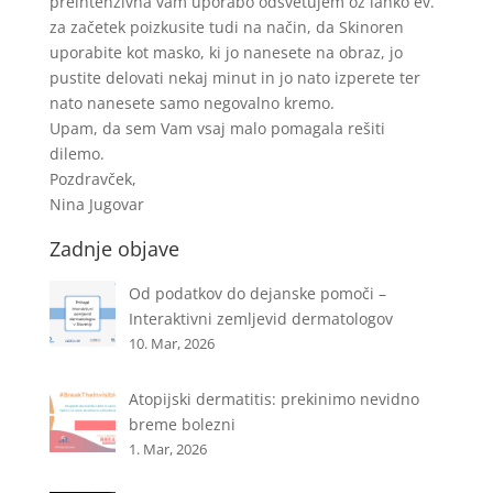
preintenzivna vam uporabo odsvetujem oz lahko ev.
za začetek poizkusite tudi na način, da Skinoren
uporabite kot masko, ki jo nanesete na obraz, jo
pustite delovati nekaj minut in jo nato izperete ter
nato nanesete samo negovalno kremo.
Upam, da sem Vam vsaj malo pomagala rešiti
dilemo.
Pozdravček,
Nina Jugovar
Zadnje objave
Od podatkov do dejanske pomoči –
Interaktivni zemljevid dermatologov
10. Mar, 2026
Atopijski dermatitis: prekinimo nevidno
breme bolezni
1. Mar, 2026