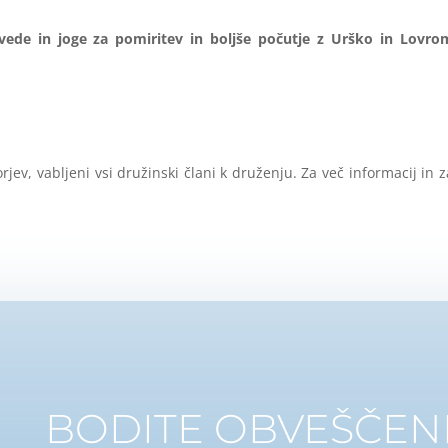
rvede in joge za pomiritev in boljše počutje z Urško in Lovro
rjev, vabljeni vsi družinski člani k druženju. Za več informacij in z
BODITE OBVEŠČENI