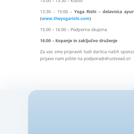
13:00 – 13:30 – Kosilo
13:30 – 15:00 –
Yoga Rishi – delavnica ayu
(
www.theyogarishi.com
)
15:00 – 16:00 – Podporna skupina
16:00 – Kopanje in zaključno druženje
Za vas smo pripravili tudi darilca naših sponzo
prijavo nam pišite na podpora@drustvoad.si!