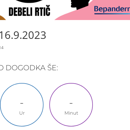
 16.9.2023
14
O DOGODKA ŠE:
-
-
Ur
Minut