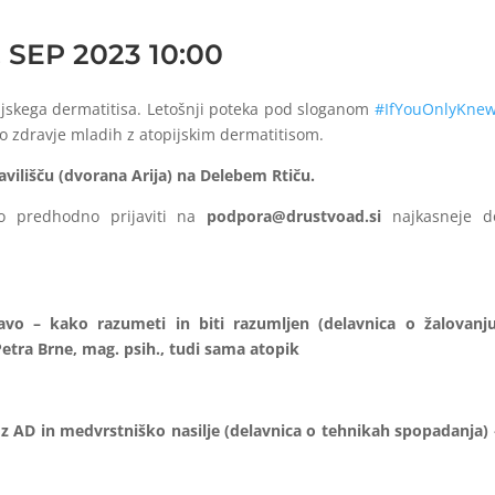
. SEP 2023 10:00
ijskega dermatitisa. Letošnji poteka pod sloganom
#IfYouOnlyKne
o zdravje mladih z atopijskim dermatitisom.
avilišču (dvorana Arija) na Delebem Rtiču.
o predhodno prijaviti na
podpora@drustvoad.si
najkasneje d
avo – kako razumeti in biti razumljen
(delavnica o žalovanju
etra Brne, mag. psih., tudi sama atopik
 z AD in medvrstniško nasilje
(delavnica o tehnikah spopadanja) 