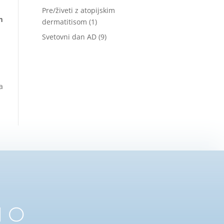
Pre/živeti z atopijskim
m
dermatitisom
(1)
Svetovni dan AD
(9)
a
 O