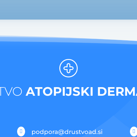
TVO
ATOPIJSKI DERM
podpora@drustvoad.si

