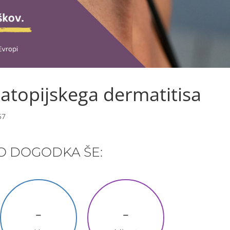
topijskega dermatitisa
57
O DOGODKA ŠE:
-
-