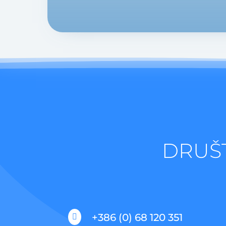
DRUŠ
+386 (0) 68 120 351
