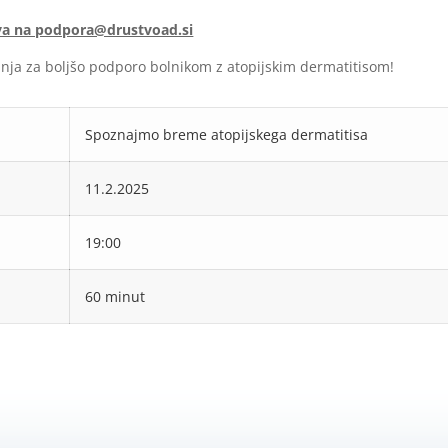
va na podpora@drustvoad.si
anja za boljšo podporo bolnikom z atopijskim dermatitisom!
Spoznajmo breme atopijskega dermatitisa
11.2.2025
19:00
60 minut