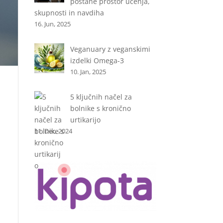
postane prostor učenja,
skupnosti in navdiha
16. Jun, 2025
Veganuary z veganskimi
izdelki Omega-3
10. Jan, 2025
5 ključnih načel za
bolnike s kronično
urtikarijo
11. Dec, 2024