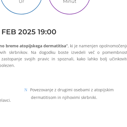
Ur
Minut
. FEB 2025 19:00
o breme atopijskega dermatitisa”
, ki je namenjen opolnomočenj
hovih skrbnikov. Na dogodku boste izvedeli več o pomembnost
zastopanje svojih pravic in spoznali, kako lahko bolj učinkovit
 bolezen.
.
Povezovanje z drugimi osebami z atopijskim
dermatitisom in njihovimi skrbniki.
lavci.