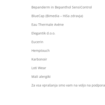
Bepanderm in Bepanthol SensiControl
BlueCap (Bimedia – Hiša zdravja)
Eau Thermale Avène
Elegantik d.o.o.
Eucerin
Hemptouch
Karbonoir
Loti Wear
Mali alergiki
Za vsa vprašanja smo vam na voljo na podpor