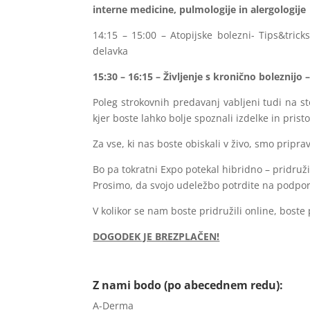
interne medicine, pulmologije in alergologije
14:15 – 15:00 – Atopijske bolezni- Tips&trick
delavka
15:30 – 16:15 – Življenje s kronično boleznijo
Poleg strokovnih predavanj vabljeni tudi na st
kjer boste lahko bolje spoznali izdelke in pris
Za vse, ki nas boste obiskali v živo, smo priprav
Bo pa tokratni Expo potekal hibridno – pridru
Prosimo, da svojo udeležbo potrdite na podpo
V kolikor se nam boste pridružili online, bost
DOGODEK JE BREZPLAČEN!
Z nami bodo (po abecednem redu):
A-Derma