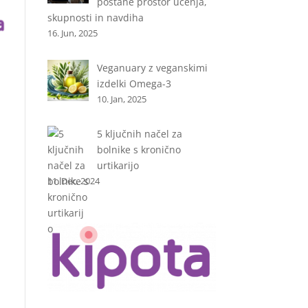
postane prostor učenja,
skupnosti in navdiha
16. Jun, 2025
Veganuary z veganskimi
izdelki Omega-3
10. Jan, 2025
5 ključnih načel za
bolnike s kronično
urtikarijo
11. Dec, 2024