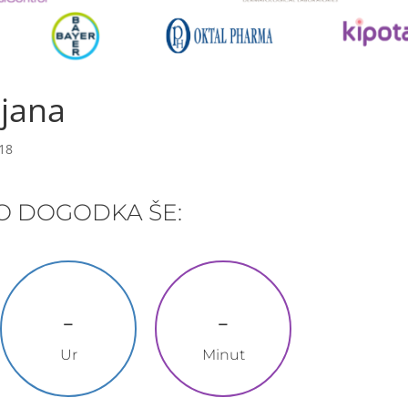
ljana
18
O DOGODKA ŠE:
-
-
Ur
Minut