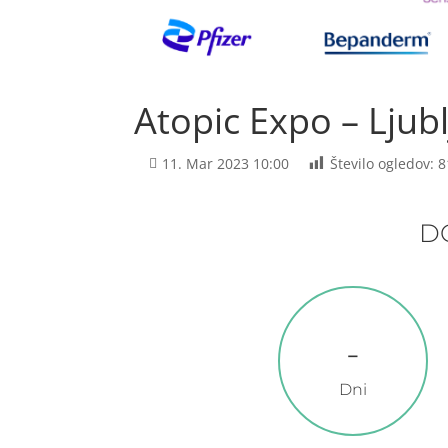
Atopic Expo – Ljub
11. Mar 2023 10:00
Število ogledov:
8
D
-
Dni