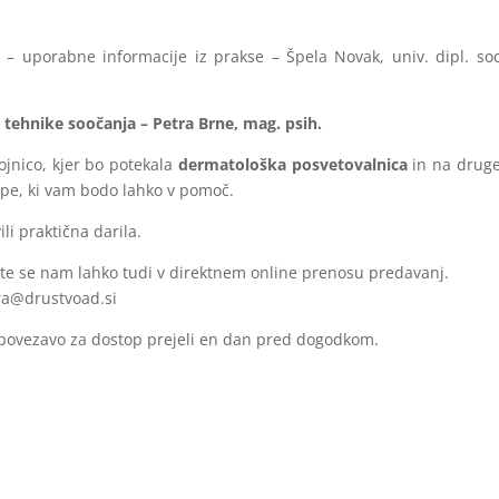
s – uporabne informacije iz prakse – Špela Novak, univ. dipl. soc
 – tehnike soočanja – Petra Brne, mag. psih.
ojnico, kjer bo potekala
dermatološka posvetovalnica
in na druge
tope, ki vam bodo lahko v pomoč.
ili praktična darila.
žite se nam lahko tudi v direktnem online prenosu predavanj.
ra@drustvoad.si
e povezavo za dostop prejeli en dan pred dogodkom.