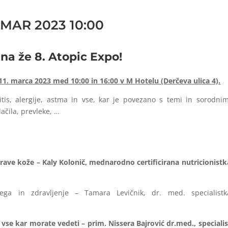
. MAR 2023 10:00
 na že 8. Atopic Expo!
11. marca 2023 med 10:00 in 16:00 v M Hotelu (Derčeva ulica 4).
is, alergije, astma in vse, kar je povezano s temi in sorodnim
ačila, prevleke, …
drave kože – Kaly Kolonič, mednarodno certificirana nutricionistk
ega in zdravljenje – Tamara Levičnik, dr. med. specialistk
 – vse kar morate vedeti – prim. Nissera Bajrović dr.med., specialis