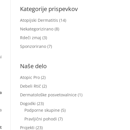
Kategorije prispevkov
Atopijski Dermatitis
(14)
Nekategorizirano
(8)
Rdeči zmaj
(3)
Sponzorirano
(7)
i
Naše delo
Atopic Pro
(2)
Debeli Rtič
(2)
a
Dermatološke posvetovalnice
(1)
Dogodki
(23)
a
Podporne skupine
(5)
Pravljični pohodi
(7)
t
Projekti
(23)