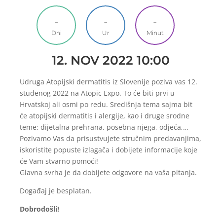
-
-
-
Dni
Ur
Minut
12. NOV 2022 10:00
Udruga Atopijski dermatitis iz Slovenije poziva vas 12.
studenog 2022 na Atopic Expo. To će biti prvi u
Hrvatskoj ali osmi po redu. Središnja tema sajma bit
će atopijski dermatitis i alergije, kao i druge srodne
teme: dijetalna prehrana, posebna njega, odjeća,…
Pozivamo Vas da prisustvujete stručnim predavanjima,
iskoristite popuste izlagača i dobijete informacije koje
će Vam stvarno pomoći!
Glavna svrha je da dobijete odgovore na vaša pitanja.
Doga
đaj je besplatan.
Dobrodošli!