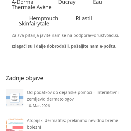
A-Derma Ducray Eau
Thermale Avène
Hemptouch Rilastil
Skinfairytale
Za sva pitanja javite nam se na podpora@drustvoad.si.
Izlagači su i dalje dobrodošli, pošaljite nam e-poštu.
Zadnje objave
Od podatkov do dejanske pomoči – Interaktivni
zemljevid dermatologov
10. Mar, 2026
Atopijski dermatitis: prekinimo nevidno breme
bolezni