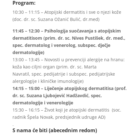
Program:
10:30 – 11:15 – Atopijski dermatitis i sve o njezi kože
(doc. dr. sc. Suzana Ožanić Bulić, dr.med)
11:45 – 12:30 – Psihologija suočavanja s atopijskim
dermatitisom (prim. dr. sc. Nives Pustišek, dr. med.,
spec. dermatolog i venerolog, subspec. dječje
dermatologije)
13:00 – 13:45 – Novosti u prevenciji alergije na hranu:
koža kao ciljni organ (prim. dr. sc. Marta
Navratil, spec. pedijatrije i subspec. pedijatrijske
alergologije i kliničke imunologije)
14:15 – 15:00 – Liječenje atopijskog dermatitisa (prof.
dr. sc. Suzana Ljubojević Hadžavdić, spec.
dermatologije i venerologije
15:30 – 16:15 – Život koji je atopijski dermatitis (soc.
radnik Špela Novak, predsjednik udruge AD)
.
S nama će biti (abecednim redom)