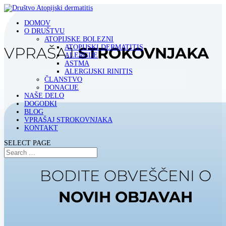
DOMOV
O DRUŠTVU
ATOPIJSKE BOLEZNI
ATOPIJSKI DERMATITIS
VPRAŠAJ
STROKOVNJAKA
ALERGIJE
ASTMA
ALERGIJSKI RINITIS
ČLANSTVO
DONACIJE
NAŠE DELO
DOGODKI
BLOG
VPRAŠAJ STROKOVNJAKA
KONTAKT
SELECT PAGE
BODITE OBVEŠČENI O
NOVIH OBJAVAH