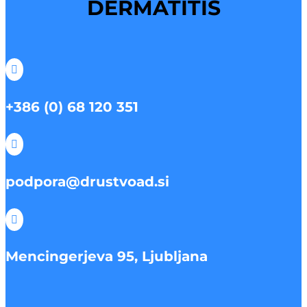
DERMATITIS

+386 (0) 68 120 351

podpora@drustvoad.si

Mencingerjeva 95, Ljubljana