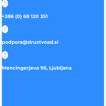

+386 (0) 68 120 351

podpora@drustvoad.si

Mencingerjeva 95, Ljubljana