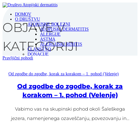
DOMOV
O DRUŠTVU
ATOPIJSKE BOLEZNI
ATOPIJSKI DERMATITIS
ALERGIJE
ASTMA
ALERGIJSKI RINITIS
ČLANSTVO
DONACIJE
Pravljični pohodi
NAŠE DELO
DOGODKI
BLOG
Od zgodbe do zgodbe, korak za korakom – 1. pohod (Velenje)
VPRAŠAJ STROKOVNJAKA
KONTAKT
Od zgodbe do zgodbe, korak za
SELECT PAGE
korakom – 1. pohod (Velenje)
Vabimo vas na skupinski pohod okoli Šaleškega
jezera, namenjenega ozaveščanju, povezovanju in...